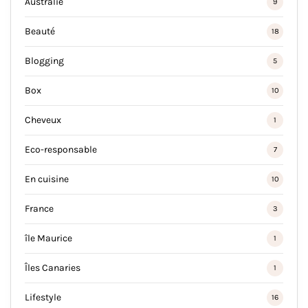
Australie
9
Beauté
18
Blogging
5
Box
10
Cheveux
1
Eco-responsable
7
En cuisine
10
France
3
île Maurice
1
Îles Canaries
1
Lifestyle
16